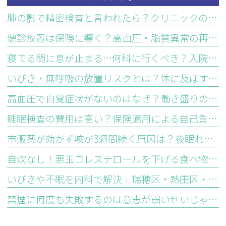
肺の影で精密検査と言われたら？クリニックのCT検査の流れと受診科
健診放置は保険に響く？高血圧・脂質異常の再検査費用とリスク
寝てる間に息が止まる…何科に行くべき？入院なしの検査と治療費
いびき・無呼吸の放置リスクとは？体に及ぼす3つの影響と対策
高血圧で自覚症状がないのはなぜ？働き盛りの放置が危険な理由
睡眠検査の費用は高い？保険適用による自己負担額を医師が解説
市販薬が効かず咳が3週間続く原因は？夜眠れない大人の長引く咳
自炊なし！悪玉コレステロールを下げる食べ物5選とコンビニ活用法
いびきや不眠を内科で解決｜瑞穂区・熱田区・南区の睡眠外来と予約
禁煙に何度も失敗するのは意志が弱いせいじゃない｜医学的な原因と対策