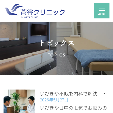
トピックス
TOPICS
いびきや不眠を内科で解決｜瑞穂区・熱田区・南区の睡眠外来と予約
2026年5月27日
いびきや日中の眠気でお悩みの